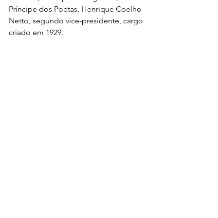
Príncipe dos Poetas, Henrique Coelho 
Netto, segundo vice-presidente, cargo 
criado em 1929.
	Oscar da Costa seria reeleito 
outras duas vezes (1933 e 1935), sempre 
no final de abril/início de maio, desde 
1929 a nova data das eleições. Mas no 
início de 1936, em meio ao seu terceiro 
mandato, anunciou inesperadamente a 