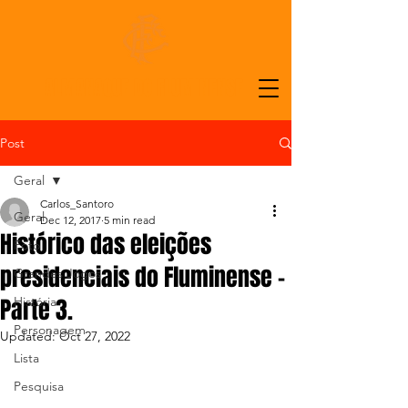
ALMANAQUE DO FLUMINENSE
Post
Geral
Carlos_Santoro
Geral
Dec 12, 2017
5 min read
Histórico das eleições
Foto
presidenciais do Fluminense –
Grandes Jogos
Parte 3.
História
Personagem
Updated:
Oct 27, 2022
Lista
Pesquisa