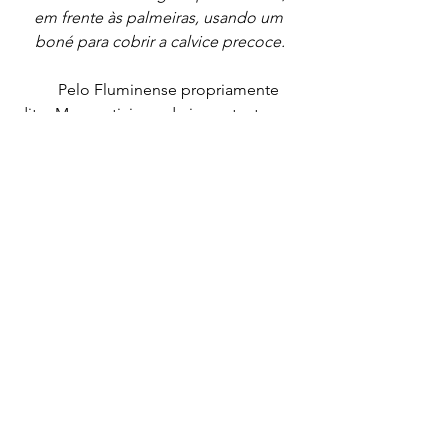
em frente às palmeiras, usando um 
boné para cobrir a calvice precoce.
	Pelo Fluminense propriamente 
dito, Max participou de importantes 
jogos, como a partida inaugural do 
primeiro Campeonato Carioca em 3 de 
maio de 1906 – goleada de 7 a 1 sobre 
o Paysandu -, o massacre de 6 a 0 
sobre o Botafogo de 30 de setembro 
desse mesmo ano, e o jogo de estreia 
do Campeonato Carioca de 1907 em 5 
de maio contra a Internacional – vitória 
de 5 a 0 -. Aos 31 anos de idade, essa 
foi sua última partida oficial pelo 
Tricolor. Em todos esses jogos Max 
atuou como meia-direita, half-back 
right como se dizia na época (fig. 7).