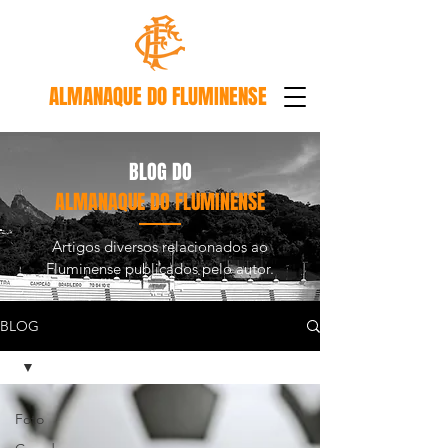
ALMANAQUE DO FLUMINENSE
BLOG DO
ALMANAQUE DO FLUMINENSE
Artigos diversos relacionados ao
Fluminense publicados pelo autor.
BLOG
Foto