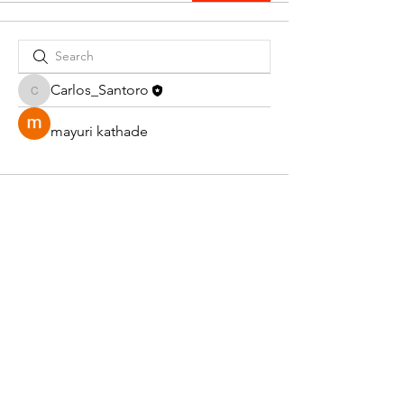
Carlos_Santoro
Carlos_Santoro
mayuri kathade
©
2020-2026
por Carlos Santoro.
Todos os textos do
Almanaque são de propriedade exclusiva do autor. Seu
uso em outro sítio ou qualquer outro meio de difusão
sem a devida autorização é expressamente proibido.