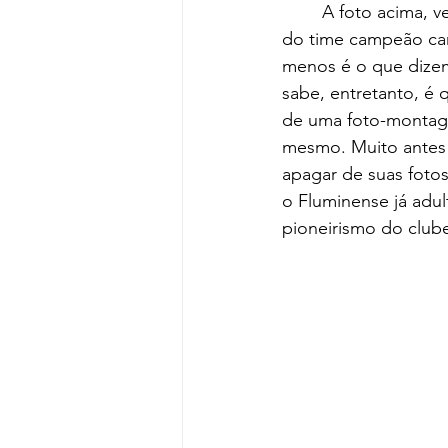
	A foto acima, velha conhecida de todo torcedor Tricolor, é supostamente a foto oficial 
do time campeão car
menos é o que dizem 
sabe, entretanto, é 
de uma foto-montag
mesmo. Muito antes 
apagar de suas fotos
o Fluminense já adul
pioneirismo do club