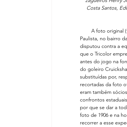
zagueiros Henry J
Costa Santos, Edw
	A foto original (fig. 1), tirada não em 1906, mas em 25 de junho de 1905 no Velódromo 
Paulista, no bairro 
disputou contra a eq
que o Tricolor empr
antes do jogo na fo
do goleiro Cruicksh
substituídas por, re
recortadas da foto 
eram também sócios 
confrontos estaduais
por que se dar a to
foto de 1906 e na h
recorrer a esse expe