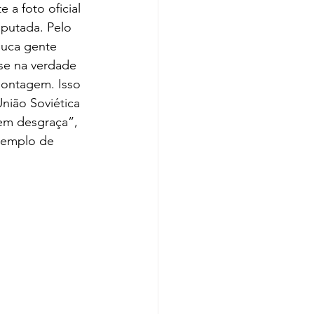
putada. Pelo 
ouca gente 
-se na verdade 
ontagem. Isso 
ião Soviética 
 em desgraça”, 
xemplo de 