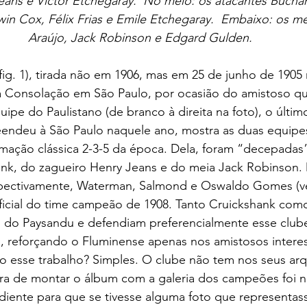
eans e Victor Etchegaray.  No meio: os atacantes Buchan
in Cox, Félix Frias e Emile Etchegaray.  Embaixo: os m
Araújo, Jack Robinson e Edgard Gulden.
da Consolação em São Paulo, por ocasião do amistoso qu
uipe do Paulistano (de branco à direita na foto), o últi
eendeu à São Paulo naquele ano, mostra as duas equip
rmação clássica 2-3-5 da época. Dela, foram “decepadas
ank, do zagueiro Henry Jeans e do meia Jack Robinson.
spectivamente, Waterman, Salmond e Oswaldo Gomes (ver 
oficial do time campeão de 1908. Tanto Cruickshank com
do Paysandu e defendiam preferencialmente esse club
, reforçando o Fluminense apenas nos amistosos intere
do esse trabalho? Simples. O clube não tem nos seus ar
ora de montar o álbum com a galeria dos campeões foi n
diente para que se tivesse alguma foto que representas