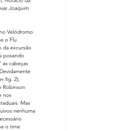
, Horácio da 
eias Joaquim 
e o Flu 
mo da excursão 
es posando 
” as cabeças 
 Devidamente 
fig. 2), 
o Robinson 
e nos 
staduais. Mas 
quivos nenhuma 
ecessário 
se o time 