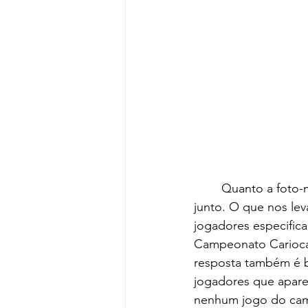
	Quanto a foto-montagem, o mais curioso é que o time que aparece nela jamais atuou 
junto. O que nos lev
jogadores especific
Campeonato Carioca 
resposta também é ba
jogadores que apare
nenhum jogo do cam