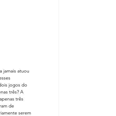
esses 
dois jogos do 
as três? A 
apenas três 
aram de 
riamente serem 