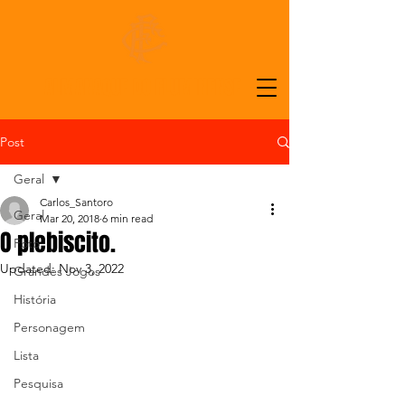
ALMANAQUE DO FLUMINENSE
Post
Geral
Carlos_Santoro
Geral
Mar 20, 2018
6 min read
O plebiscito.
Foto
Updated:
Nov 3, 2022
Grandes Jogos
História
Personagem
Lista
Pesquisa