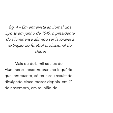
fig. 4 – Em entrevista ao Jornal dos 
Sports em junho de 1949, o presidente 
do Fluminense afirmou ser favorável à 
extinção do futebol profissional do 
clube!
	Mais de dois mil sócios do 
Fluminense responderam ao inquérito, 
que, entretanto, só teria seu resultado 
divulgado cinco meses depois, em 21 
de novembro, em reunião do 
Conselho Deliberativo (fig. 5). 
Conforme esperado o 
pronunciamento do quadro social foi 
francamente favorável ao futebol 