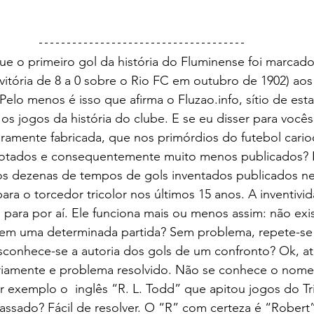
vitória de 8 a 0 sobre o Rio FC em outubro de 1902) aos
elo menos é isso que afirma o Fluzao.info, sítio de estat
os jogos da história do clube. E se eu disser para vocês
iramente fabricada, que nos primórdios do futebol cari
otados e consequentemente muito menos publicados? I
s dezenas de tempos de gols inventados publicados nes
para o torcedor tricolor nos últimos 15 anos. A inventivi
ão para por aí. Ele funciona mais ou menos assim: não exi
 em uma determinada partida? Sem problema, repete-se 
sconhece-se a autoria dos gols de um confronto? Ok, atr
riamente e problema resolvido. Não se conhece o nom
 exemplo o  inglês “R. L. Todd” que apitou jogos do Tr
ssado? Fácil de resolver. O “R” com certeza é “Robert