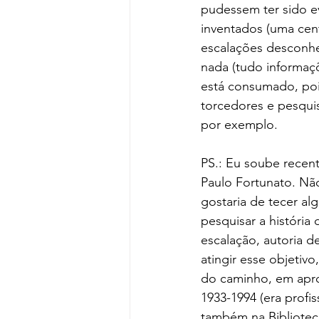
pudessem ter sido e
inventados (uma cen
escalações desconhe
nada (tudo informaçõ
está consumado, poi
torcedores e pesquis
por exemplo.
PS.: Eu soube rece
Paulo Fortunato. Nã
gostaria de tecer a
pesquisar a história
escalação, autoria de
atingir esse objetiv
do caminho, em apro
1933-1994 (era profis
também na Biblioteca