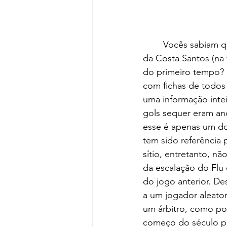
	Vocês sabiam que o primeiro gol da história do Fluminense foi marcado por Horácio 
da Costa Santos (na 
do primeiro tempo? P
com fichas de todos 
uma informação inte
gols sequer eram an
esse é apenas um do
tem sido referência 
sítio, entretanto, n
da escalação do Flu
do jogo anterior. De
a um jogador aleato
um árbitro, como por
começo do século pa