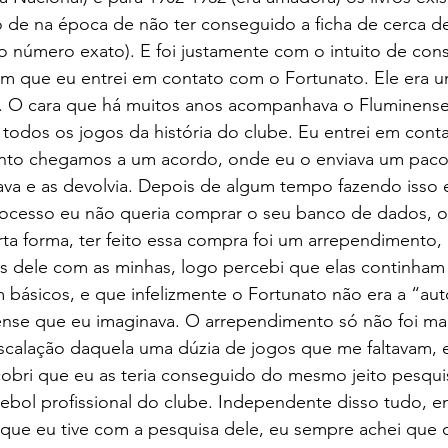
de na época de não ter conseguido a ficha de cerca d
 número exato). E foi justamente com o intuito de cons
am que eu entrei em contato com o Fortunato. Ele era 
 O cara que há muitos anos acompanhava o Fluminense 
todos os jogos da história do clube. Eu entrei em cont
to chegamos a um acordo, onde eu o enviava um pacote
isava e as devolvia. Depois de algum tempo fazendo isso
processo eu não queria comprar o seu banco de dados, 
a forma, ter feito essa compra foi um arrependimento, 
s dele com as minhas, logo percebi que elas continham 
 básicos, e que infelizmente o Fortunato não era a “aut
se que eu imaginava. O arrependimento só não foi ma
escalação daquela uma dúzia de jogos que me faltavam,
obri que eu as teria conseguido do mesmo jeito pesqu
bol profissional do clube. Independente disso tudo, en
 que eu tive com a pesquisa dele, eu sempre achei que 