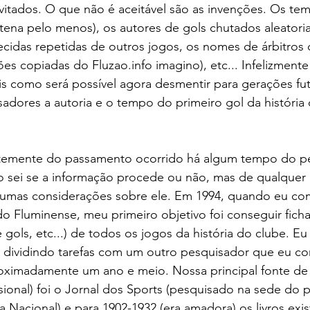
vitados. O que não é aceitável são as invenções. Os te
tena pelo menos), os autores de gols chutados aleatori
cidas repetidas de outros jogos, os nomes de árbitros 
es copiadas do Fluzao.info imagino), etc... Infelizmente
s como será possível agora desmentir para gerações fut
adores a autoria e o tempo do primeiro gol da história
ntemente do passamento ocorrido há algum tempo do p
o sei se a informação procede ou não, mas de qualquer 
lgumas considerações sobre ele. Em 1994, quando eu co
 do Fluminense, meu primeiro objetivo foi conseguir fich
 gols, etc...) de todos os jogos da história do clube. E
o, dividindo tarefas com um outro pesquisador que eu c
ximadamente um ano e meio. Nossa principal fonte de 
sional) foi o Jornal dos Sports (pesquisado na sede do p
 Nacional) e para 1902-1932 (era amadora) os livros exis