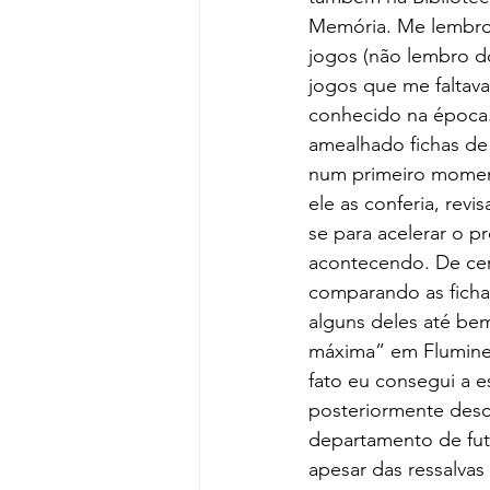
Memória. Me lembro 
jogos (não lembro do
jogos que me faltav
conhecido na época.
amealhado fichas de 
num primeiro momen
ele as conferia, rev
se para acelerar o 
acontecendo. De cert
comparando as ficha
alguns deles até bem
máxima” em Fluminen
fato eu consegui a 
posteriormente desc
departamento de fute
apesar das ressalvas