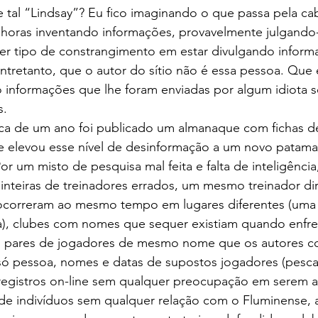
que tal “Lindsay”? Eu fico imaginando o que passa pela c
 horas inventando informações, provavelmente julgando
er tipo de constrangimento em estar divulgando informa
entretanto, que o autor do sítio não é essa pessoa. Que 
 informações que lhe foram enviadas por algum idiota s
s.
e elevou esse nível de desinformação a um novo patamar
 um misto de pesquisa mal feita e falta de inteligência, 
nteiras de treinadores errados, um mesmo treinador dir
 ocorreram ao mesmo tempo em lugares diferentes (uma
ica), clubes com nomes que sequer existiam quando enfr
s pares de jogadores de mesmo nome que os autores c
ó pessoa, nomes e datas de supostos jogadores (pesca
registros on-line sem qualquer preocupação em serem a
de indivíduos sem qualquer relação com o Fluminense, a