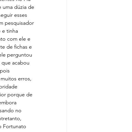
e uma dúzia de 
eguir esses 
um pesquisador 
e tinha 
ato com ele e 
 de fichas e 
 ele perguntou 
o que acabou 
pois 
muitos erros, 
oridade 
ior porque de 
 embora 
isando no 
tretanto, 
o Fortunato 