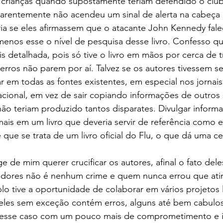
 crianças quando supostamente teriam defendido o clu
parentemente não acendeu um sinal de alerta na cabeça 
a se eles afirmassem que o atacante John Kennedy fale
menos esse o nível de pesquisa desse livro. Confesso q
s detalhada, pois só tive o livro em mãos por cerca de t
rros não parem por aí. Talvez se os autores tivessem s
r em todas as fontes existentes, em especial nos jornais
Nacional, em vez de sair copiando informações de outros s
ão teriam produzido tantos disparates. Divulgar informa
ais em um livro que deveria servir de referência como e
 é que se trata de um livro oficial do Flu, o que dá uma ce
dores não é nenhum crime e quem nunca errou que atire
o tive a oportunidade de colaborar em vários projetos l
eles sem exceção contém erros, alguns até bem cabuloso
nesse caso com um pouco mais de comprometimento e in