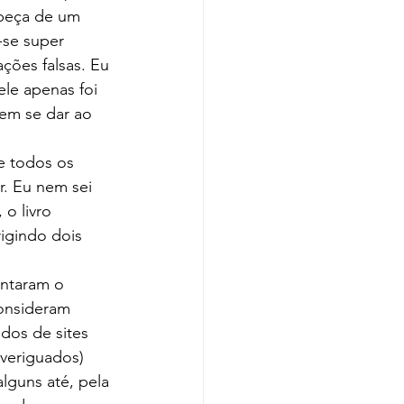
abeça de um 
-se super 
ções falsas. Eu 
ele apenas foi 
em se dar ao 
. Eu nem sei 
o livro 
igindo dois 
 
entaram o 
onsideram 
dos de sites 
veriguados) 
lguns até, pela 