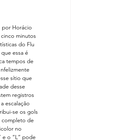
 cinco minutos 
ísticas do Flu 
 que essa é 
oca tempos de 
nfelizmente 
se sítio que 
dade desse 
stem registros 
a escalação 
ibui-se os gols 
e completo de 
icolor no 
” e o “L” pode 