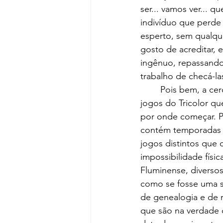
ser... vamos ver... 
indivíduo que perde
esperto, sem qualqu
gosto de acreditar, 
ingênuo, repassando
trabalho de checá-la
	Pois bem, a cerca de um ano foi publicado um almanaque com fichas de todos os 
jogos do Tricolor qu
por onde começar. Por
contém temporadas i
jogos distintos que
impossibilidade fís
Fluminense, diverso
como se fosse uma s
de genealogia e de 
que são na verdade 