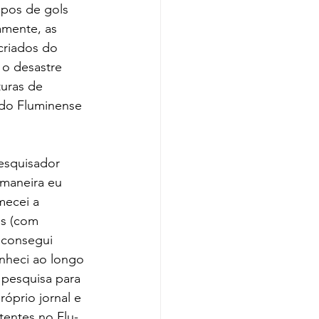
mpos de gols 
amente, as 
criados do 
 o desastre 
uras de 
 do Fluminense 
esquisador 
maneira eu 
mecei a 
as (com 
u consegui 
onheci ao longo 
pesquisa para 
róprio jornal e 
tentes no Flu-