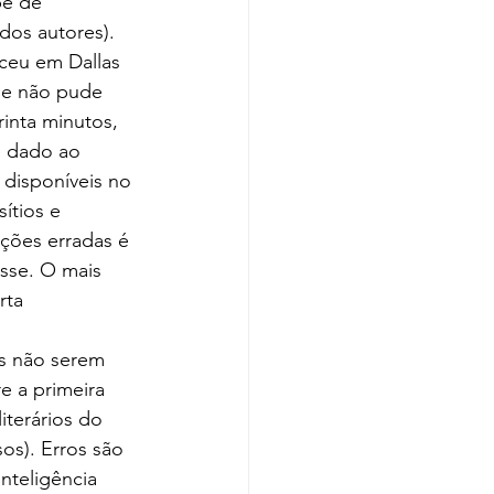
be de 
dos autores). 
ceu em Dallas 
ue não pude 
rinta minutos, 
e dado ao 
 disponíveis no 
ítios e 
ções erradas é 
sse. O mais 
rta 
 a primeira 
iterários do 
s). Erros são 
teligência 