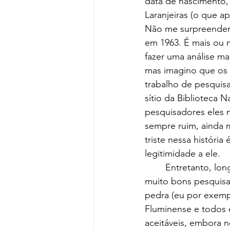
data de nascimento,
Laranjeiras (o que a
Não me surpreenderi
em 1963. É mais ou 
fazer uma análise mai
mas imagino que os e
trabalho de pesquisa
sítio da Biblioteca 
pesquisadores eles n
sempre ruim, ainda m
triste nessa história
legitimidade a ele.
	Entretanto, longe de mim querer crucificar os autores, afinal o fato deles não serem 
muito bons pesquisa
pedra (eu por exempl
Fluminense e todos 
aceitáveis, embora 