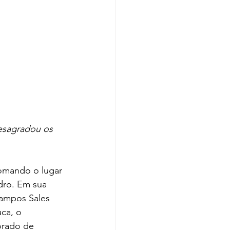
desagradou os 
dro. Em sua 
Campos Sales 
ca, o 
orado de 