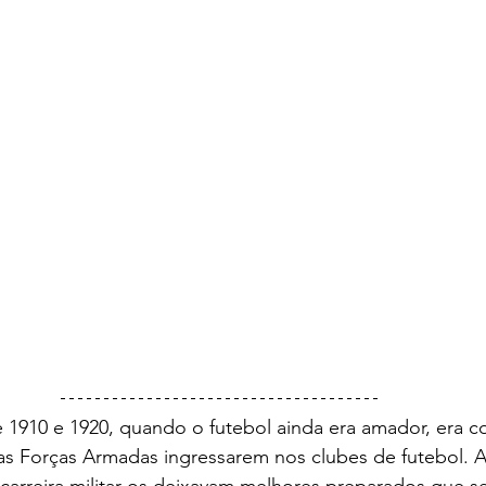
 das Forças Armadas ingressarem nos clubes de futebol. A
a carreira militar os deixavam melhores preparados que s