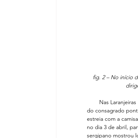
fig. 2 – No início
diri
	Nas Laranjeiras Milton foi imediatamente lançado na equipe principal, tomando o lugar 
do consagrado ponte
estreia com a camis
no dia 3 de abril, pa
sergipano mostrou l