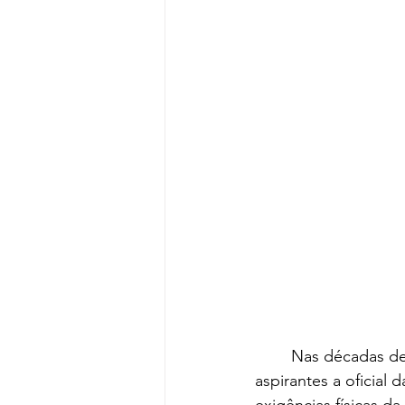
	Nas décadas de 1910 e 1920, quando o futebol ainda era amador, era comum 
aspirantes a oficial
exigências físicas d