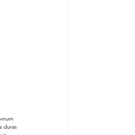
s duras 
eus 