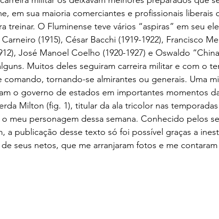
, em sua maioria comerciantes e profissionais liberais
a treinar. O Fluminense teve vários “aspiras” em seu ele
 Carneiro (1915), César Bacchi (1919-1922), Francisco M
1912), José Manoel Coelho (1920-1927) e Oswaldo “Chin
 alguns. Muitos deles seguiram carreira militar e com o t
 comando, tornando-se almirantes ou generais. Uma mi
ram o governo de estados em importantes momentos da 
rda Milton (fig. 1), titular da ala tricolor nas temporadas
 o meu personagem dessa semana. Conhecido pelos seus
 a publicação desse texto só foi possível graças a inest
 de seus netos, que me arranjaram fotos e me contara