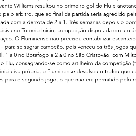
ante Williams resultou no primeiro gol do Flu e anotan
pelo árbitro, que ao final da partida seria agredido pela
ada com a derrota de 2 a 1. Três semanas depois o pon
ecisiva no Torneio Início, competição disputada em um ú
ração. O Fluminense não precisou contabilizar escanteios
 para se sagrar campeão, pois venceu os três jogos que
il, 1 a 0 no Botafogo e 2 a 0 no São Cristóvão, com Mil
do Flu, consagrando-se como artilheiro da competição (fi
iniciativa própria, o Fluminense devolveu o troféu que c
es para o segundo jogo, o que não era permitido pelo 