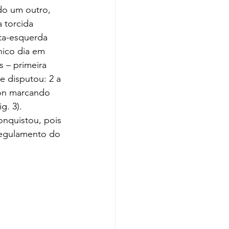
do um outro, 
 torcida 
ta-esquerda 
nico dia em 
 – primeira 
 disputou: 2 a 
ton marcando 
g. 3). 
onquistou, pois 
regulamento do 