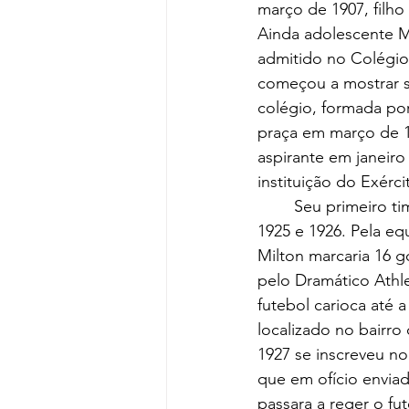
março de 1907, filho
Ainda adolescente M
admitido no Colégio 
começou a mostrar se
colégio, formada po
praça em março de 19
aspirante em janeir
instituição do Exérci
	Seu primeiro time foi o Vasco, clube que defendeu nos Campeonatos Cariocas de 
1925 e 1926. Pela eq
Milton marcaria 16 
pelo Dramático Athl
futebol carioca até 
localizado no bairro
1927 se inscreveu no
que em ofício envia
passara a reger o fu