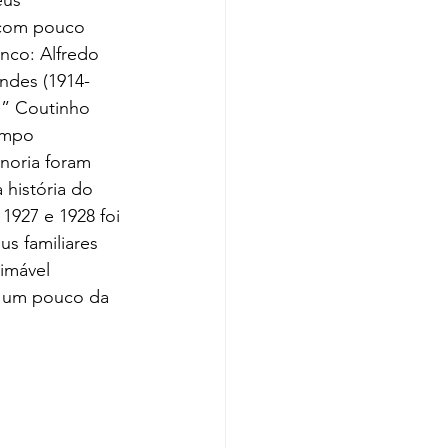
 com pouco 
nco: Alfredo 
endes (1914-
a” Coutinho 
empo 
noria foram 
história do 
 1927 e 1928 foi 
 familiares 
imável 
m um pouco da 