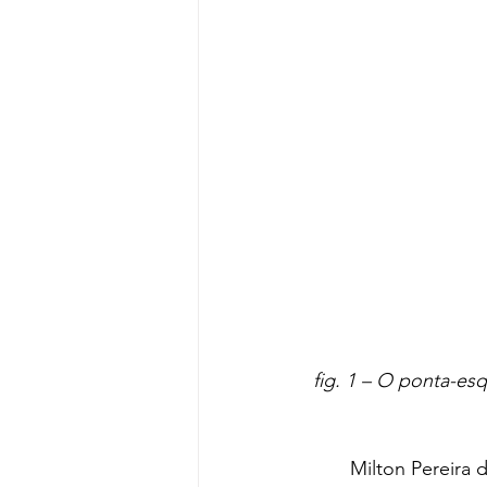
fig. 1 – O ponta-es
	Milton Pereira de Azevedo nasceu em Aquidabã, no Agreste sergipano, em 25 de 