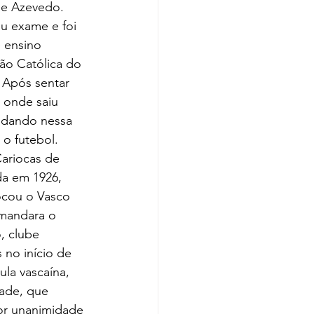
de Azevedo. 
u exame e foi 
 ensino 
ão Católica do 
 Após sentar 
 onde saiu 
udando nessa 
 o futebol.
da em 1926, 
ocou o Vasco 
omandara o 
, clube 
 no início de 
la vascaína, 
ade, que 
por unanimidade 