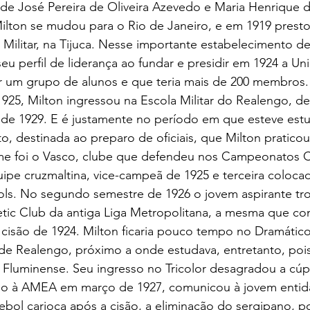
 de José Pereira de Oliveira Azevedo e Maria Henrique 
ilton se mudou para o Rio de Janeiro, e em 1919 presto
Militar, na Tijuca. Nesse importante estabelecimento de
u perfil de liderança ao fundar e presidir em 1924 a Uni
r um grupo de alunos e que teria mais de 200 membros.
25, Milton ingressou na Escola Militar do Realengo, de
o de 1929. E é justamente no período em que esteve est
to, destinada ao preparo de oficiais, que Milton praticou
uipe cruzmaltina, vice-campeã de 1925 e terceira coloca
gols. No segundo semestre de 1926 o jovem aspirante tr
etic Club da antiga Liga Metropolitana, a mesma que c
a cisão de 1924. Milton ficaria pouco tempo no Dramático
 de Realengo, próximo a onde estudava, entretanto, pois
 Fluminense. Seu ingresso no Tricolor desagradou a cúpu
do à AMEA em março de 1927, comunicou à jovem entid
tebol carioca após a cisão, a eliminação do sergipano, 