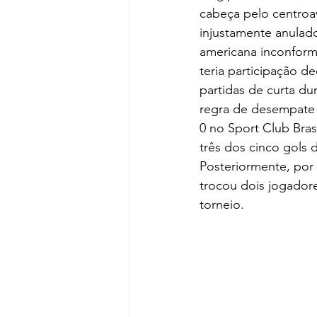
cabeça pelo centroav
injustamente anulado 
americana inconform
teria participação d
partidas de curta du
regra de desempate –
0 no Sport Club Bras
três dos cinco gols 
Posteriormente, por 
trocou dois jogador
torneio.