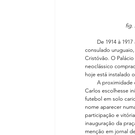
fig.
	De 1914 à 1917 a Família Bernárdez fixou residência no Palácio Mauá, sede do 
consulado uruguaio, 
Cristóvão. O Paláci
neoclássico comprad
hoje está instalado
	A proximidade do palacete ao São Cristóvão Athletic Club, fez com que o jovem Juan 
Carlos escolhesse i
futebol em solo car
nome aparecer numa 
participação e vitór
inauguração da praça
menção em jornal de