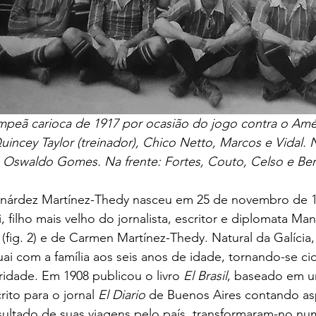
ampeã carioca de 1917 por ocasião do jogo contra o Amé
uincey Taylor (treinador), Chico Netto, Marcos e Vidal. N
e Oswaldo Gomes. Na frente: Fortes, Couto, Celso e Ber
 filho mais velho do jornalista, escritor e diplomata Ma
) (fig. 2) e de Carmen Martínez-Thedy. Natural da Galícia
ai com a família aos seis anos de idade, tornando-se c
idade. Em 1908 publicou o livro 
El Brasil
, baseado em u
rito para o jornal 
El Diario
 de Buenos Aires contando as
resultado de suas viagens pelo país, transformaram-no nu