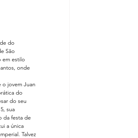
de São 
 em estilo 
antos, onde 
rática do 
sar do seu 
5, sua 
o da festa de 
ui a única 
perial. Talvez 