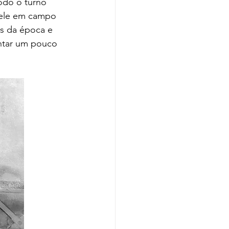
odo o turno 
 ele em campo 
is da época e 
ntar um pouco 