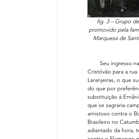
fig. 3 – Grupo d
promovido pela famí
Marquesa de Santo
	Seu ingresso na equipe Tricolor coincide com a mudança da legação uruguaia de São 
Cristóvão para a rua 
Laranjeiras, o que s
do que por preferênc
substituição à Ernâ
que se sagraria camp
amistoso contra o B
Brasileiro no Catumb
adiantado da hora, t
contra o Flamengo n