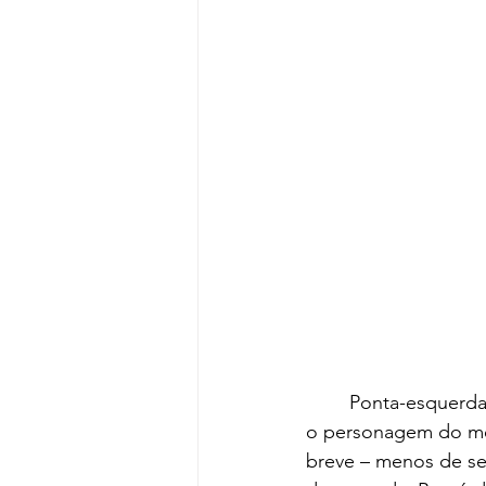
	Ponta-esquerda campeão carioca de 1917 (fig. 1), o uruguaio Juan Carlos Bernárdez é 
o personagem do meu
breve – menos de sei