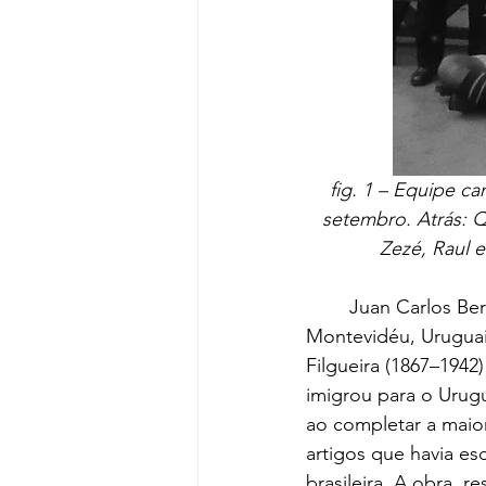
fig. 1 – Equipe c
setembro. Atrás: Q
Zezé, Raul 
	Juan Carlos Bernárdez Martínez-Thedy nasceu em 25 de novembro de 1895 em 
Montevidéu, Uruguai,
Filgueira (1867–1942
imigrou para o Urugu
ao completar a maior
artigos que havia esc
brasileira. A obra, 