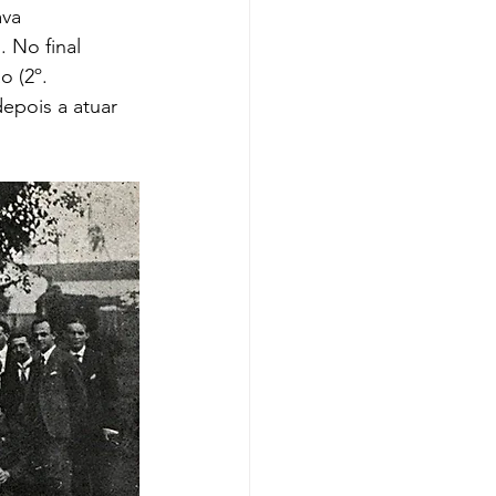
va 
 No final 
 (2º. 
epois a atuar 