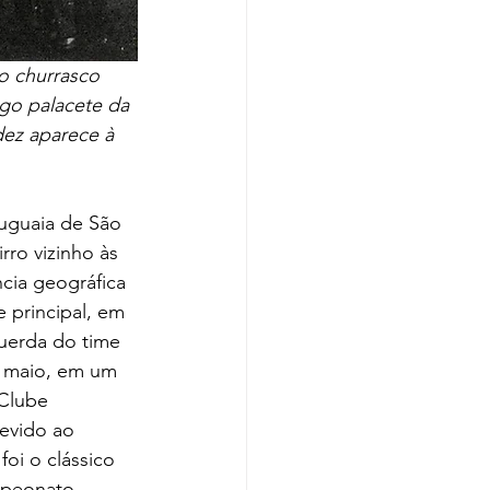
o churrasco 
go palacete da 
dez aparece à 
rro vizinho às 
ncia geográfica 
 principal, em 
uerda do time 
e maio, em um 
Clube 
evido ao 
oi o clássico 
mpeonato 