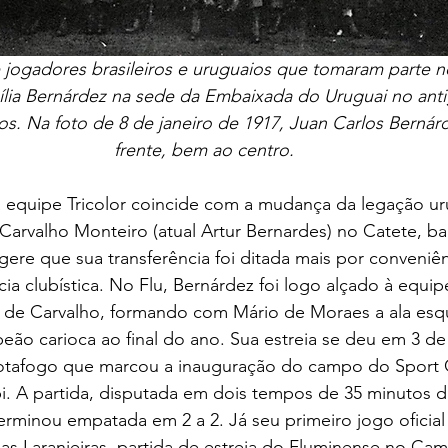
e jogadores brasileiros e uruguaios que tomaram parte n
lia Bernárdez na sede da Embaixada do Uruguai no anti
s. Na foto de 8 de janeiro de 1917, Juan Carlos Bernár
frente, bem ao centro.
Carvalho Monteiro (atual Artur Bernardes) no Catete, bai
ugere que sua transferência foi ditada mais por conveniê
ia clubística. No Flu, Bernárdez foi logo alçado à equipe
ni de Carvalho, formando com Mário de Moraes a ala esq
eão carioca ao final do ano. Sua estreia se deu em 3 d
otafogo que marcou a inauguração do campo do Sport 
i. A partida, disputada em dois tempos de 35 minutos d
erminou empatada em 2 a 2. Já seu primeiro jogo oficial f
as Laranjeiras, partida de estreia do Fluminense no Ca