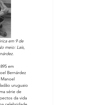
rica em 9 de 
o meio: Laís, 
nárdez.
noel Bernárdez 
, Manoel 
idadão uruguaio 
ma série de 
pectos da vida 
ma celebridade 