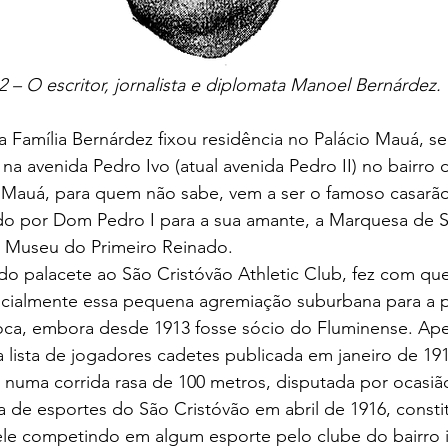
 2 – O escritor, jornalista e diplomata Manoel Bernárdez.
na avenida Pedro Ivo (atual avenida Pedro II) no bairro 
o Mauá, para quem não sabe, vem a ser o famoso casarão
o por Dom Pedro I para a sua amante, a Marquesa de S
 o Museu do Primeiro Reinado.
nicialmente essa pequena agremiação suburbana para a p
ioca, embora desde 1913 fosse sócio do Fluminense. Ape
lista de jogadores cadetes publicada em janeiro de 191
ia numa corrida rasa de 100 metros, disputada por ocasiã
 de esportes do São Cristóvão em abril de 1916, constit
le competindo em algum esporte pelo clube do bairro im