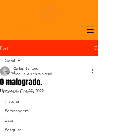
ALMANAQUE DO FLUMINENSE
Post
Geral
Carlos_Santoro
Geral
Dec 19, 2017
8 min read
O malogrado.
Foto
Updated:
Oct 27, 2022
Grandes Jogos
História
Personagem
Lista
Pesquisa