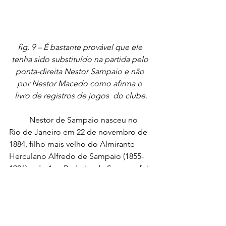
fig. 9 – É bastante provável que ele 
tenha sido substituído na partida pelo 
ponta-direita Nestor Sampaio e não 
por Nestor Macedo como afirma o 
livro de registros de jogos  do clube.
	Nestor de Sampaio nasceu no 
Rio de Janeiro em 22 de novembro de 
1884, filho mais velho do Almirante 
Herculano Alfredo de Sampaio (1855-
1926) e de Ana Pedreira de Souza, e foi 
batizado na Igreja de Nossa Senhora 
do Parto em 17 de maio de 1885. 
Engenheiro Naval, em sua longa 
carreira militar Herculano exerceu 