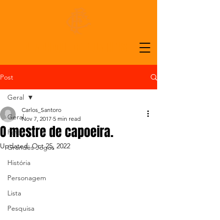
ALMANAQUE DO FLUMINENSE
Post
Geral
Carlos_Santoro
Geral
Nov 7, 2017
5 min read
O mestre de capoeira.
Foto
Updated:
Oct 25, 2022
Grandes Jogos
História
Personagem
Lista
Pesquisa