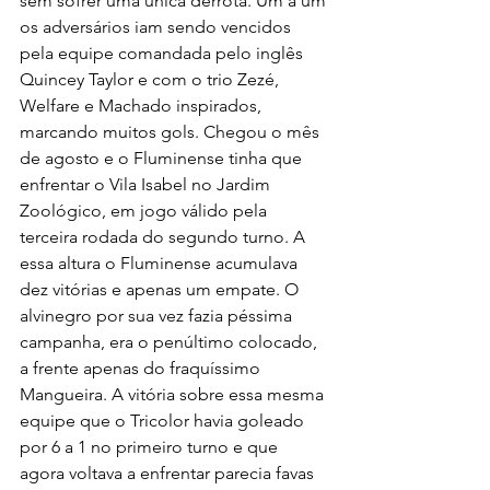
sem sofrer uma única derrota. Um a um 
os adversários iam sendo vencidos 
pela equipe comandada pelo inglês 
Quincey Taylor e com o trio Zezé, 
Welfare e Machado inspirados, 
marcando muitos gols. Chegou o mês 
de agosto e o Fluminense tinha que 
enfrentar o Vila Isabel no Jardim 
Zoológico, em jogo válido pela 
terceira rodada do segundo turno. A 
essa altura o Fluminense acumulava 
dez vitórias e apenas um empate. O 
alvinegro por sua vez fazia péssima 
campanha, era o penúltimo colocado, 
a frente apenas do fraquíssimo 
Mangueira. A vitória sobre essa mesma 
equipe que o Tricolor havia goleado 
por 6 a 1 no primeiro turno e que 
agora voltava a enfrentar parecia favas 